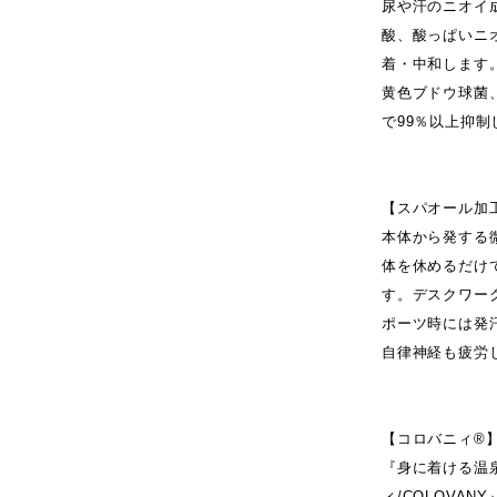
尿や汗のニオイ
酸、酸っぱいニ
着・中和します
黄色ブドウ球菌
で99％以上抑制
【スパオール加
本体から発する
体を休めるだけ
す。デスクワー
ポーツ時には発
自律神経も疲労
【コロバニィ®
『身に着ける温
ィ/COLOVA