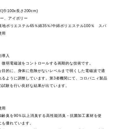
巾100x長さ200cm)
ルー、アイボリー
/裏地ポリエステル65％綿35％/中綿ポリエステル100％ スパ
使用
術導入
、微弱電磁波をコントロールする画期的な技術です。
を目的に、身体に危険がないレベルまで弱くした電磁波で適
れるように調整しています。第3者機関にて、コロバニィ製品
の試験を行い良好な結果が出ています。
使用
加齢臭を90％以上消臭する高性能消臭・抗菌加工素材を使
にも優れています。