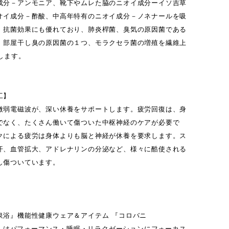
成分－アンモニア、靴下やムレた脇のニオイ成分ーイソ吉草
オイ成分－酢酸、中高年特有のニオイ成分－ノネナールを吸
。抗菌効果にも優れており、肺炎桿菌、臭気の原因菌である
、部屋干し臭の原因菌の１つ、モラクセラ菌の増殖を繊維上
します。
工】
微弱電磁波が、深い休養をサポートします。疲労回復は、身
でなく、たくさん働いて傷ついた中枢神経のケアが必要で
クによる疲労は身体よりも脳と神経が休養を要求します。ス
汗、血管拡大、アドレナリンの分泌など、様々に酷使される
し傷ついています。
】
泉浴』機能性健康ウェア＆アイテム 『コロバニ
NY』はパフォーマンス・睡眠・リラクゼーションにフォーカス